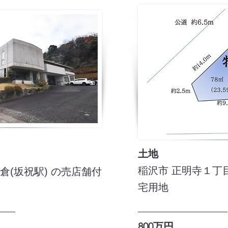
​​土地
稲沢市 正明寺１丁目
倉(坂祝駅) の売店舗付
宅用地
800万円